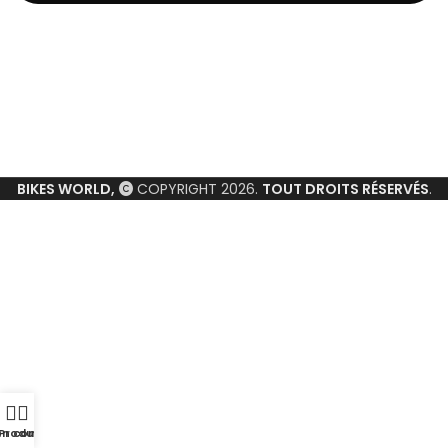
BIKES WORLD,
COPYRIGHT 2026.
TOUT DROITS RÉSERVÉS
.
Produits
n compte