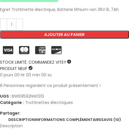
Egret Trottinette électrique,
Batterie lithium-ion 36V 8, 7Ah
AJOUTER AU PANIER
STOCK LIMITÉ. COMMANDEZ VITE!!
PRODUIT NEUF
0
jours
00
Hr
00
min
00
sc
6
Personnes regardent ce produit présentement !
UGS :
BW69592NW1313
Catégorie :
Trottinettes électriques
Partager:
DESCRIPTION
INFORMATIONS COMPLÉMENTAIRES
AVIS (10)
Description