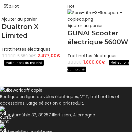
-55%
Hot
Hot
Ajouter au panier
Dualtron X
Ajouter au panier
GUNAI Scooter
Limited
électrique 5600W
Trottinettes électriques
2.477,00
€
Trottinettes électriques
5.550,00
€
1.800,00
€
Meilleur prix
Meilleur prix du marché
du marché
Boutique en ligne de vélos électriques, VTT, trottinettes et
accessoires. Large sélection à prix réduit.
Zur Aumühle 32, 89257 Illertissen, Allemagne