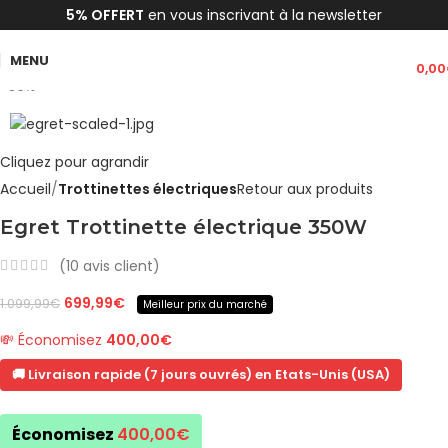
5% OFFERT
en vous inscrivant à la newsletter
MENU
0,00
-36%
Cliquez pour agrandir
Accueil
Trottinettes électriques
Retour aux produits
Egret Trottinette électrique 350W
(
10
avis client)
699,99
€
1.099,99
€
Meilleur prix du marché
💸 Économisez
400,00
€
🚚 Livraison rapide (7 jours ouvrés) en Etats-Unis (USA)
Économisez
400,00
€