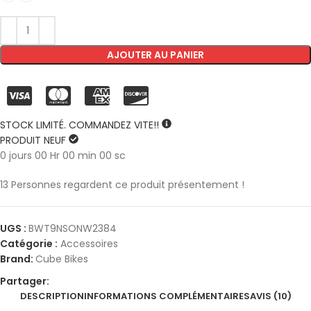
AJOUTER AU PANIER
STOCK LIMITÉ. COMMANDEZ VITE!!
PRODUIT NEUF
0
jours
00
Hr
00
min
00
sc
13
Personnes regardent ce produit présentement !
UGS :
BWT9NSONW2384
Catégorie :
Accessoires
Brand:
Cube Bikes
Partager:
DESCRIPTION
INFORMATIONS COMPLÉMENTAIRES
AVIS (10)