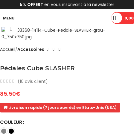
5% OFFERT
en vous inscrivant à la newsletter
MENU
0,00
Cliquez pour agrandir
Accueil
Accessoires
Pédales Cube SLASHER
(
10
avis client)
85,50
€
🚚 Livraison rapide (7 jours ouvrés) en Etats-Unis (USA)
COULEUR