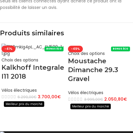
Seuls les clients connectés ayant acheté ce produit ont la
possibilité de laisser un avis.
Produits similaires
-41%
-49%
BONUS ÉCO
BONUS ÉCO
Choix des options
Choix des options
Moustache
Kalkhoff Integrale
Dimanche 29.3
I11 2018
Gravel
Vélos électriques
Vélos électriques
3.700,00
€
6.299,00
€
2.050,80
€
3.999,00
€
Meilleur prix du marché
Meilleur prix du marché