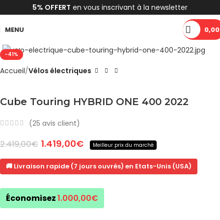
5% OFFERT
en vous inscrivant à la newsletter
MENU
0,00
Cliquez pour agrandir
-41%
Accueil
Vélos électriques
Cube Touring HYBRID ONE 400 2022
(
25
avis client)
1.419,00
€
2.419,00
€
Meilleur prix du marché
🚚 Livraison rapide (7 jours ouvrés) en Etats-Unis (USA)
Économisez
1.000,00
€