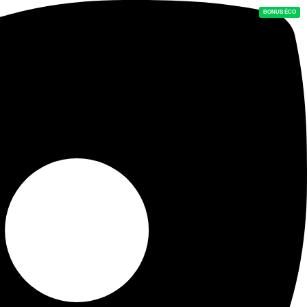
BONUS ÉCO
BONUS ÉCO
BONUS ÉCO
BONUS ÉCO
BONUS ÉCO
BONUS ÉCO
BONUS ÉCO
BONUS ÉCO