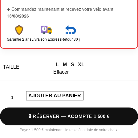
➕ Commandez maintenant et recevez votre vélo avant
13/08/2026
Garantie 2 ans
Livraison Express
Retour 30 j
L
M
S
XL
TAILLE
Effacer
AJOUTER AU PANIER
🔒 RÉSERVER — ACOMPTE 1 500 €
Payez 1 500 € maintenant, le reste à la date de votre choix.