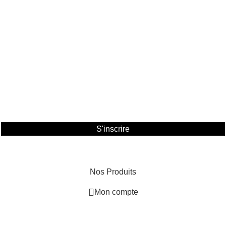
Retour commande
Méthode de paiement
Expédition et Livraison
NEWSLETTER
ABONNEZ-VOUS DÈS MAINTENANT ET RECEVEZ
UN
BON D'ACHAT DE 5%.
S'inscrire
BIKES WORLD,
COPYRIGHT 2026.
TOUT DROITS
RÉSERVÉS
.
Nos Produits
Mon compte