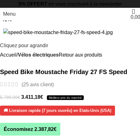
5% OFFERT
en vous inscrivant à la newsletter
Menu
0,0
-41%
Cliquez pour agrandir
Accueil
Vélos électriques
Retour aux produits
Speed Bike Moustache Friday 27 FS Speed
(
25
avis client)
3.411,18
€
5.799,00
€
Meilleur prix du marché
🚚 Livraison rapide (7 jours ouvrés) en Etats-Unis (USA)
Économisez
2.387,82
€