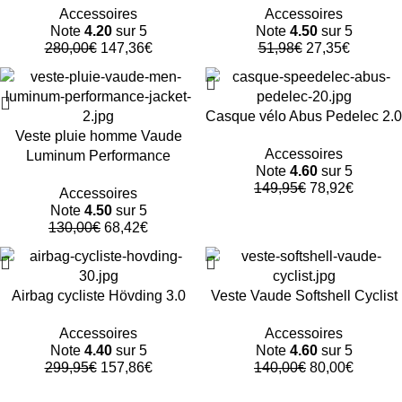
Accessoires
Accessoires
Note
4.20
sur 5
Note
4.50
sur 5
280,00
€
147,36
€
51,98
€
27,35
€
-47%
-47%
Casque vélo Abus Pedelec 2.0
Veste pluie homme Vaude
Accessoires
Luminum Performance
Note
4.60
sur 5
149,95
€
78,92
€
Accessoires
Note
4.50
sur 5
130,00
€
68,42
€
-47%
-43%
Airbag cycliste Hövding 3.0
Veste Vaude Softshell Cyclist
Accessoires
Accessoires
Note
4.40
sur 5
Note
4.60
sur 5
299,95
€
157,86
€
140,00
€
80,00
€