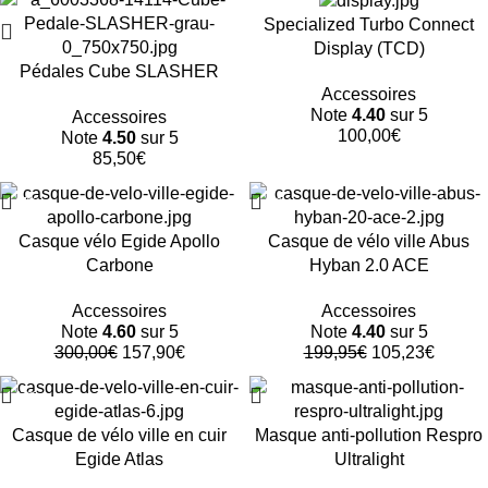
Specialized Turbo Connect
Display (TCD)
Pédales Cube SLASHER
Accessoires
Note
4.40
sur 5
Accessoires
100,00
€
Note
4.50
sur 5
85,50
€
-47%
-47%
Casque vélo Egide Apollo
Casque de vélo ville Abus
Carbone
Hyban 2.0 ACE
Accessoires
Accessoires
Note
4.60
sur 5
Note
4.40
sur 5
300,00
€
157,90
€
199,95
€
105,23
€
-47%
-47%
Casque de vélo ville en cuir
Masque anti-pollution Respro
Egide Atlas
Ultralight