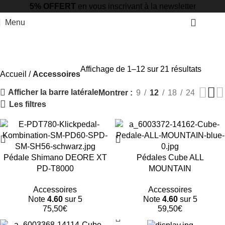
5% OFFERT
en vous inscrivant à la newsletter
Menu
0,0
Accessoires
Catégories
Affichage de 1–12 sur 21 résultats
Accueil
Accessoires
Afficher la barre latérale
Montrer
9
12
18
24
Les filtres
Pédale Shimano DEORE XT
Pédales Cube ALL
PD-T8000
MOUNTAIN
Accessoires
Accessoires
Note
4.60
sur 5
Note
4.60
sur 5
75,50
€
59,50
€