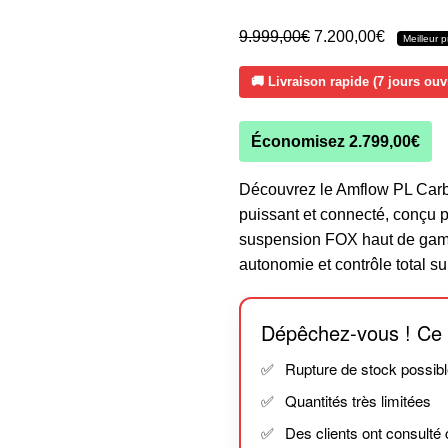
9.999,00
€
7.200,00
€
Meilleur 
🚚 Livraison rapide (7 jours ou
Économisez
2.799,00
€
Découvrez le Amflow PL Carb
puissant et connecté, conçu p
suspension FOX haut de gamm
autonomie et contrôle total sur
Dépêchez-vous ! Ce 
Rupture de stock possib
Quantités très limitées
Des clients ont consulté 