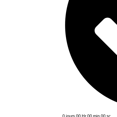
0
jours
00
Hr
00
min
00
sc