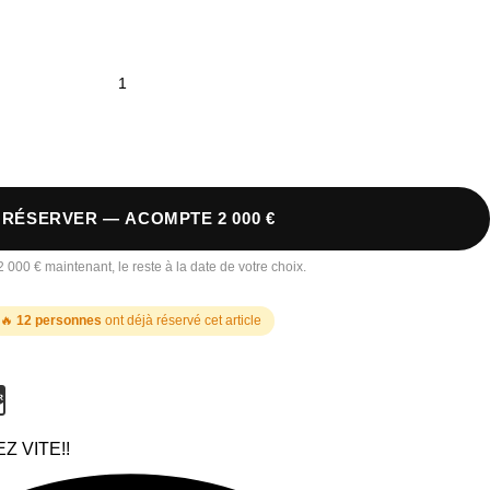
 RÉSERVER — ACOMPTE 2 000 €
 000 € maintenant, le reste à la date de votre choix.
🔥
12 personnes
ont déjà réservé cet article
Z VITE!!