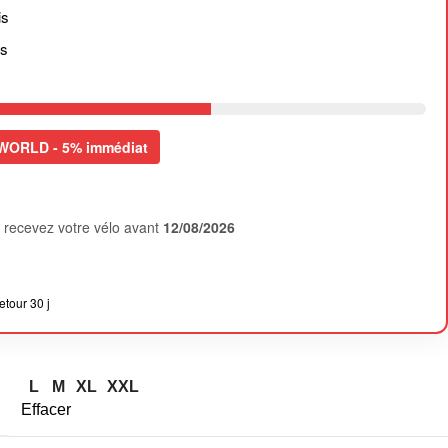
is
rs
WORLD - 5% immédiat
recevez votre vélo avant
12/08/2026
etour 30 j
L
M
XL
XXL
Effacer